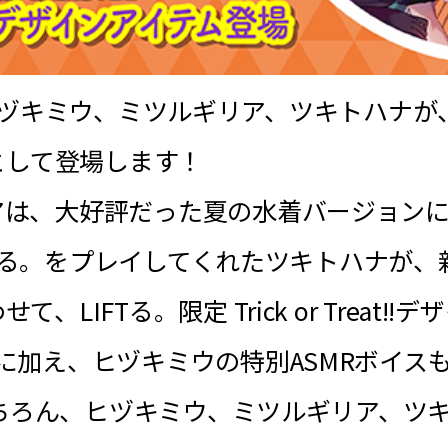
ber ヒヅキミウ、ミツルギリア、ツキトハ
品として登場します！
アは、大好評だった夏の水着バージョン
IFTる。をプレイしてくれたツキトハナが
IFTる。限定 Trick or Treat!!デ
に加え、ヒヅキミウの特別ASMRボイス
はもちろん、ヒヅキミウ、ミツルギリア、