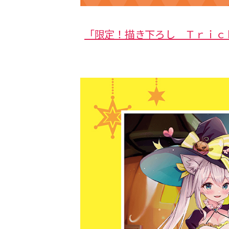
「限定！描き下ろし Ｔｒｉｃ