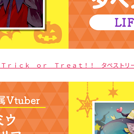
 Ｔｒｉｃｋ ｏｒ Ｔｒｅａｔ！！ タペストリ