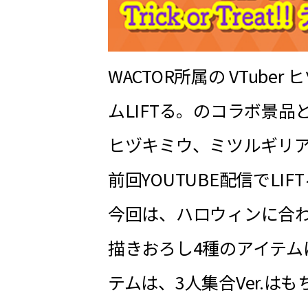
WACTOR所属の VTu
ムLIFTる。のコラボ景
ヒヅキミウ、ミツルギリ
前回YOUTUBE配信でL
今回は、ハロウィンに合わせて、L
描きおろし4種のアイテム
テムは、3人集合Ver.