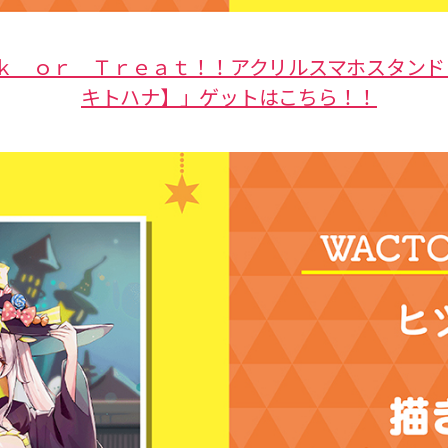
ｋ ｏｒ Ｔｒｅａｔ！！アクリルスマホスタンド
キトハナ】」ゲットはこちら！！